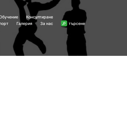
Обучение
Консултиране
порт
Галерия
За нас
търсене