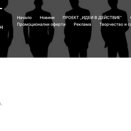
T
Началo
Новини
ПРОЕКТ „ИДЕИ В ДЕЙСТВИЕ“
Промоционални оферти
Реклама
Творчество и с
Н
4
,