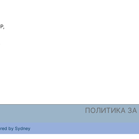
Р,
А
ПОЛИТИКА ЗА
red by
Sydney