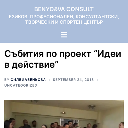
Skip
BENYO&VA CONSULT
to
ЕЗИКОВ, ПРОФЕСИОНАЛЕН, КОНСУЛТАНТСКИ,
content
ТВОРЧЕСКИ И СПОРТЕН ЦЕНТЪР
Toggle
menu
Събития по проект “Идеи
в действие”
BY
СИЛВИАБЕНЬОВА
SEPTEMBER 24, 2018
UNCATEGORIZED