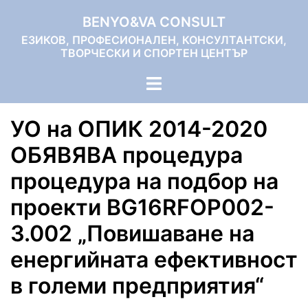
Skip
BENYO&VA CONSULT
to
ЕЗИКОВ, ПРОФЕСИОНАЛЕН, КОНСУЛТАНТСКИ,
content
ТВОРЧЕСКИ И СПОРТЕН ЦЕНТЪР
Toggle
menu
УО на ОПИК 2014-2020
ОБЯВЯВА процедура
процедура на подбор на
проекти BG16RFOP002-
3.002 „Повишаване на
енергийната ефективност
в големи предприятия“